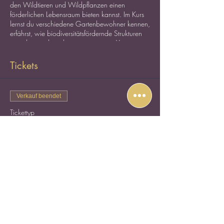
den Wildtieren und Wildpflanzen einen
förderlichen Lebensraum bieten kannst. Im Kurs
lernst du verschiedene Gartenbewohner kennen,
erfährst, wie biodiversitätsfördernde Strukturen
aussehen und packst gemeinsam mit Yasemin
praktisch mit an.
Tickets
Verkauf beendet
Tickettyp
Kursteilnahme
Mehr Infos
Preis
CHF 55.00