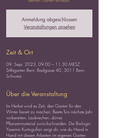
deinen Garten einlädst.
Anmeldung abgeschlossen
Veranstaltungen ansehen
Zeit & Ort
09. Sept. 2023, 09:00 – 11:30 MESZ
Stiftsgarten Bern, Badgasse 40, 3011 Bern,
Schweiz
Über die Veranstaltung
Im Herbst wird es Zeit, den Garten für den
Winter bereit zu machen: Beete fürs nächste Jahr
vorbereiten, Laubrechen, dürres
Pflanzenmaterial zurückschneiden. Die Biologin
Yasemin Kurtogullari zeigt dir, wie du Hand in
Hand mit diesen Arbeiten im eigenen Garten