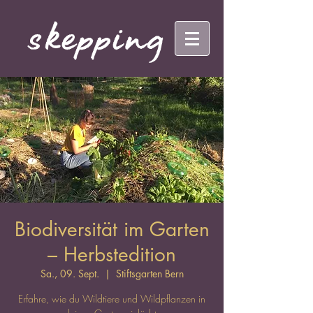
Biodiversität im Garten
– Herbstedition
Sa., 09. Sept.
  |  
Stiftsgarten Bern
Erfahre, wie du Wildtiere und Wildpflanzen in