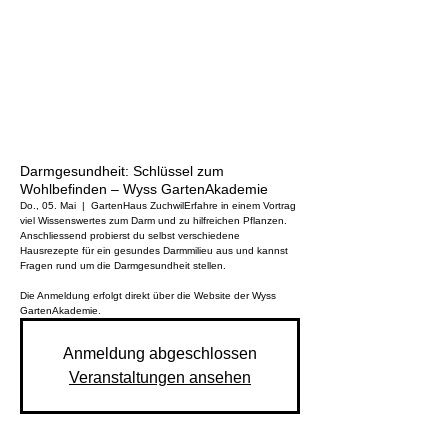
Darmgesundheit: Schlüssel zum
Wohlbefinden – Wyss GartenAkademie
Do., 05. Mai
  |  
GartenHaus Zuchwil
Erfahre in einem Vortrag
viel Wissenswertes zum Darm und zu hilfreichen Pflanzen.
Anschliessend probierst du selbst verschiedene
Hausrezepte für ein gesundes Darmmilieu aus und kannst
Fragen rund um die Darmgesundheit stellen.
Die Anmeldung erfolgt direkt über die Website der Wyss
GartenAkademie.
Anmeldung abgeschlossen
Veranstaltungen ansehen