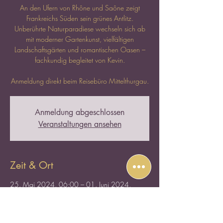
An den Ufern von Rhône und Saône zeigt
Frankreichs Süden sein grünes Antlitz.
Unberührte Naturparadiese wechseln sich ab
mit moderner Gartenkunst, vielfältigen
Landschaftsgärten und romantischen Oasen –
fachkundig begleitet von Kevin.
Anmeldung direkt beim Reisebüro Mittelthurgau.
Anmeldung abgeschlossen
Veranstaltungen ansehen
Zeit & Ort
25. Mai 2024, 06:00 – 01. Juni 2024,
06:00
Frankreich, Frankreich