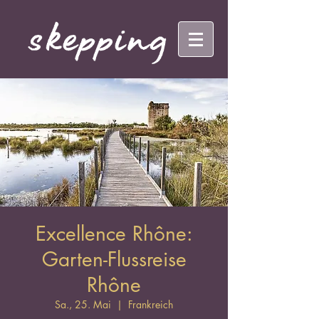
Excellence Rhône:
Garten-Flussreise
Rhône
Sa., 25. Mai
  |  
Frankreich