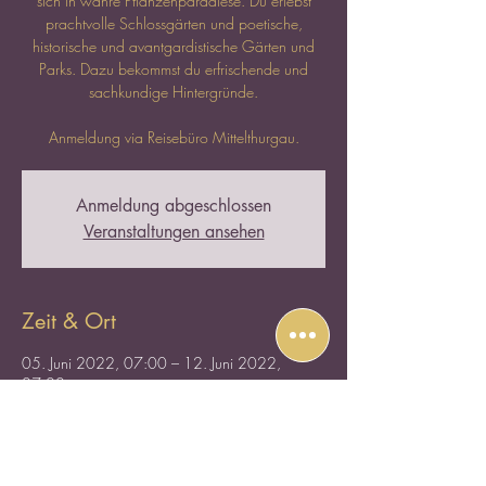
sich in wahre Pflanzenparadiese. Du erlebst
prachtvolle Schlossgärten und poetische,
historische und avantgardistische Gärten und
Parks. Dazu bekommst du erfrischende und
sachkundige Hintergründe.
Anmeldung via Reisebüro Mittelthurgau.
Anmeldung abgeschlossen
Veranstaltungen ansehen
Zeit & Ort
05. Juni 2022, 07:00 – 12. Juni 2022,
07:00
Frankreich, Frankreich