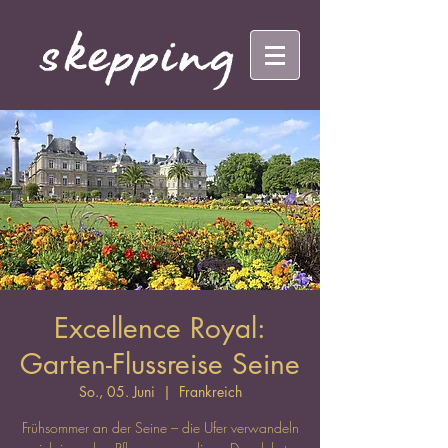
Excellence Royal:
Garten-Flussreise Seine
So., 05. Juni
  |  
Frankreich
Frühsommer an der Seine – die Ufer verwandeln