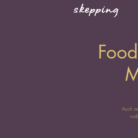
Food
M
Auch am
vor