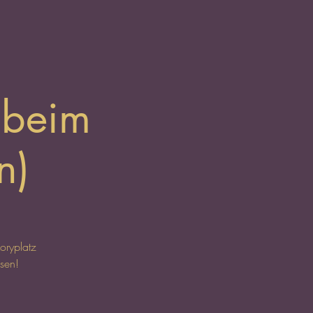
 beim
n)
oryplatz
sen!