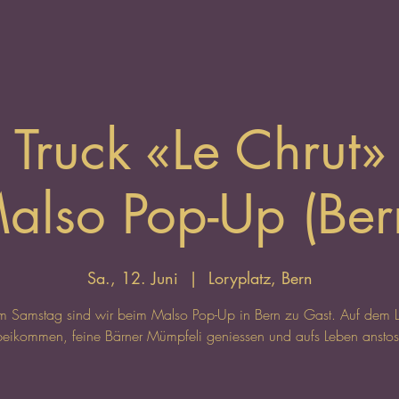
 Truck «Le Chrut»
also Pop-Up (Ber
Sa., 12. Juni
  |  
Loryplatz, Bern
 Samstag sind wir beim Malso Pop-Up in Bern zu Gast. Auf dem L
beikommen, feine Bärner Mümpfeli geniessen und aufs Leben anstos