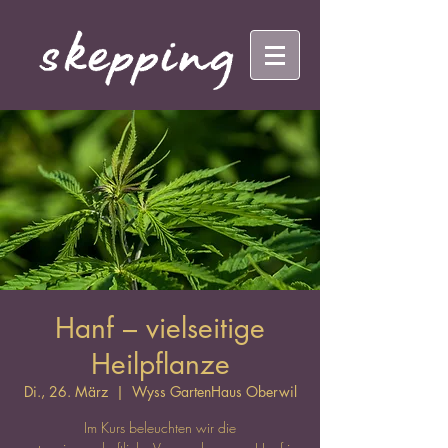
Hanf – vielseitige
Heilpflanze
Di., 26. März
  |  
Wyss GartenHaus Oberwil
Im Kurs beleuchten wir die