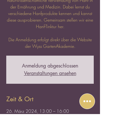
naturwissenschaftliche Verwendung von Hanf in
der Ernährung und Medizin. Dabei lernst du
verschiedene Hanfprodukte kennen und kannst
diese ausprobieren. Gemeinsam stellen wir eine
Hanf-Tinktur her.
Die Anmeldung erfolgt direkt über die Website
der Wyss GartenAkademie.
Anmeldung abgeschlossen
Veranstaltungen ansehen
Zeit & Ort
26. März 2024, 13:00 – 16:00
Wyss GartenHaus Oberwil, Mühlemattstrasse
8, 4104 Oberwil, Schweiz