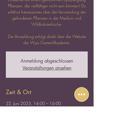
Pflanzen, die vielfältiger nicht sein könnten! Du
erfährst Interessantes über die Verwendung der
gefundenen Pflanzen in der Medizin und
Wildkräuterküche.
Die Anmeldung erfolgt direkt über die Website
der Wyss GartenAkademie.
Anmeldung abgeschlossen
Veranstaltungen ansehen
Zeit & Ort
22. Juni 2023, 14:00 – 16:00
Treffpunkt: Wyss GartenHaus Oberwil,
Mühlemattstrasse 8, 4104 Oberwil, Schweiz