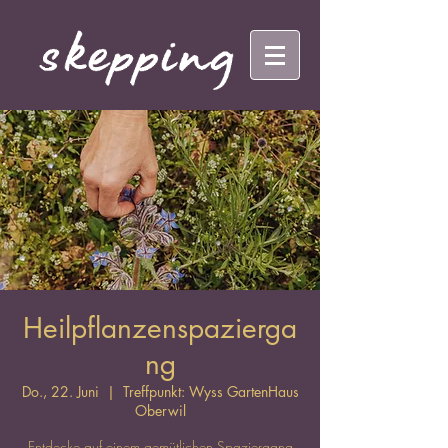
Heilpflanzenspazierga
ng
Do., 22. Juni
  |  
Treffpunkt: Wyss GartenHaus
Oberwil
Entdecke auf einem gemütlichen Spaziergang