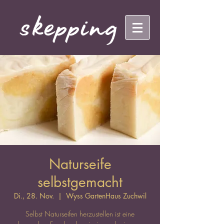
Naturseife
selbstgemacht
Di., 28. Nov.
  |  
Wyss GartenHaus Zuchwil
Selbst Naturseifen herzustellen ist eine