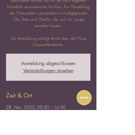
besondere Freude, da wir sie nach eigenen
Vorlieben aromatisieren können. Zur Herstellung
der Naturseifen verwenden wir kaltgepresste
Öle, Fette und Wachs, die sich mit Lauge
verseifen lassen.
Die Anmeldung erfolgt direkt über die Wyss
GartenAkademie.
Anmeldung abgeschlossen
Veranstaltungen ansehen
Zeit & Ort
28. Nov. 2023, 09:30 – 16:00
Wyss GartenHaus Zuchwil, Gartenstrasse 32,
4528 Zuchwil, Schweiz