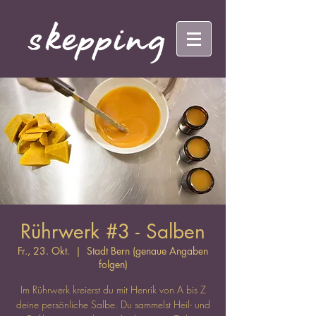
Rührwerk #3 - Salben
Fr., 23. Okt.
  |  
Stadt Bern (genaue Angaben
folgen)
Im Rührwerk kreierst du mit Henrik von A bis Z
deine persönliche Salbe. Du sammelst Heil- und