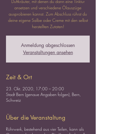
Duftkräuter, mit denen du dann eine Tinktur
ansetzen und verschiedene Ölauszüge
ausprobieren kannst. Zum Abschluss rührst du
deine eigene Salbe oder Creme mit den selbst
herstellten Zutaten!
Anmeldung abgeschlossen
Veranstaltungen ansehen
Zeit & Ort
23. Okt. 2020, 17:00 – 20:00
Stadt Bern (genaue Angaben folgen), Bern,
Schweiz
Über die Veranstaltung
Rührwerk, bestehend aus vier Teilen, kann als