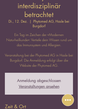
interdisziplinär
betrachtet
Di., 12. Dez.
  |  
Phytomed AG, Hasle bei
Burgdorf
Ein Tag im Zeichen der «Modernen
Naturheilkunde»: Vertiefe dein Wissen rund um
das Immunsystem und Allergien.
Veranstaltung bei der Phytomed AG in Hasle bei
Burgdorf. Die Anmeldung erfolgt über die
Website der Phytomed AG.
Anmeldung abgeschlossen
Veranstaltungen ansehen
Zeit & Ort