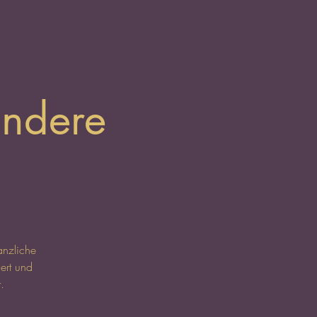
ondere
anzliche
ert und
.