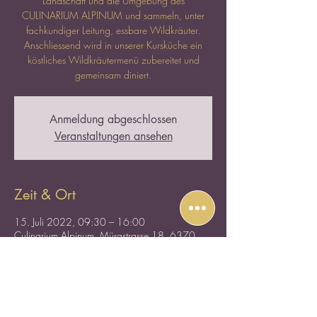
Landschaft und die Umgebung des
CULINARIUM ALPINUM und sammeln, unter
fachkundiger Leitung, essbare Wildkräuter.
Anschliessend wird in unserer Kursküche ein
köstliches Wildkräutermenü zubereitet und
gemeinsam diniert.
Anmeldung abgeschlossen
Veranstaltungen ansehen
Zeit & Ort
15. Juli 2022, 09:30 – 16:00
Culinarium Alpinum, Mürgstrasse 18, 6370
Stans, Schweiz