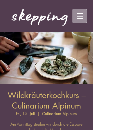
Wildkräuterkochkurs –
Culinarium Alpinum
Fr., 15. Juli
  |  
Culinarium Alpinum
Am Vormittag streifen wir durch die Essbare