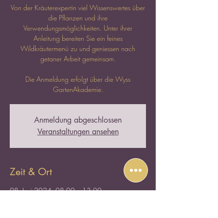
Von der Kräuterexpertin viel Wissenswertes über
die Pflanzen und ihre
Verwendungsmöglichkeiten. Unter ihrer
Anleitung bereiten Sie ein feines
Wildkräutermenü zu und geniessen nach
getaner Arbeit gemeinsam.
Die Anmeldung erfolgt über die Wyss
GartenAkademie.
Anmeldung abgeschlossen
Veranstaltungen ansehen
Zeit & Ort
08. Juni 2024, 08:00 – 13:00
Wyss GartenHaus Zuchwil, Gartenstrasse 32,
4528 Zuchwil, Schweiz