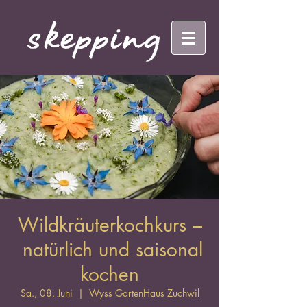
Wildkräuterkochkurs –
natürlich und saisonal
kochen
Sa., 08. Juni
  |  
Wyss GartenHaus Zuchwil